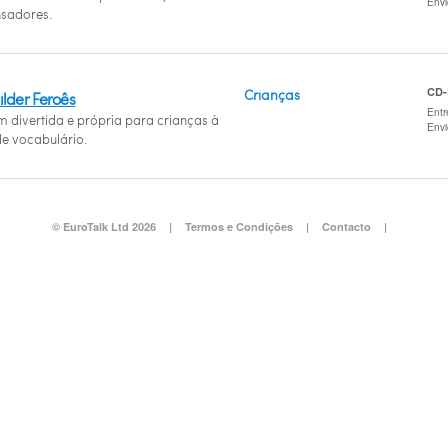
Env
sadores.
CD
Crianças
lder Feroês
Entr
divertida e própria para crianças à
Env
e vocabulário.
© EuroTalk Ltd 2026
|
Termos e Condições
|
Contacto
|