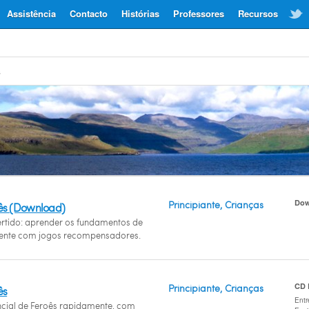
Assistência
Contacto
Histórias
Professores
Recursos
s
Dow
Principiante, Crianças
ês (Download)
ertido: aprender os fundamentos de
ente com jogos recompensadores.
CD
Principiante, Crianças
ês
Entr
cial de Feroês rapidamente, com