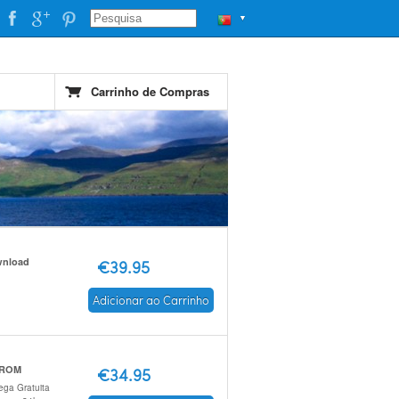
▼
Carrinho de Compras
nload
€39.95
Adicionar ao Carrinho
 ROM
€34.95
ega Gratuita