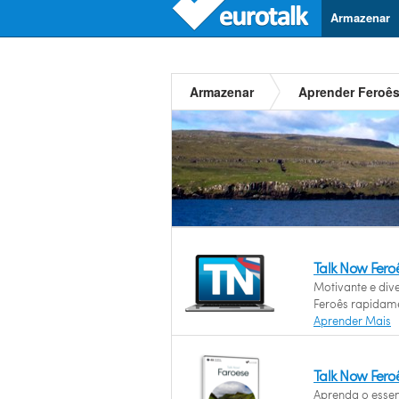
Armazenar
Armazenar
Aprender Feroê
Talk Now Fero
Motivante e div
Feroês rapidam
Aprender Mais
Talk Now Fero
Aprenda o essen