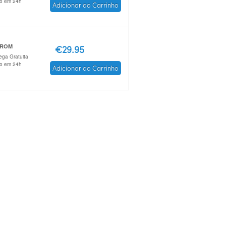
io em 24h
Adicionar ao Carrinho
-ROM
€29.95
ega Gratuita
io em 24h
Adicionar ao Carrinho