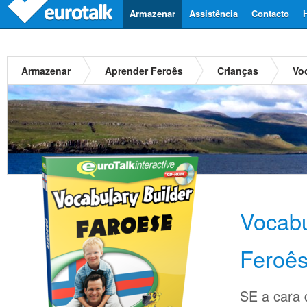
Armazenar
Assistência
Contacto
Armazenar
Aprender Feroês
Crianças
Vo
Vocabu
Feroê
SE a cara d