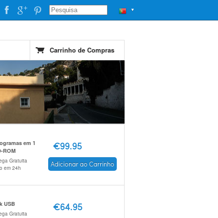
▼
Carrinho de Compras
rogramas em 1
€99.95
D-ROM
ega Gratuita
Adicionar ao Carrinho
io em 24h
ck USB
€64.95
ega Gratuita