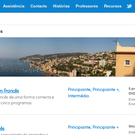
Assistência
Contacto
Histórias
Professores
Recursos
ês
5 p
Principiante, Principiante +,
m Francês
DV
Intermédio
ancês de uma forma correcta e
Entr
cinco programas.
Env
Sti
Principiante, Principiante +
cês
Entr
conveniente de aprender o