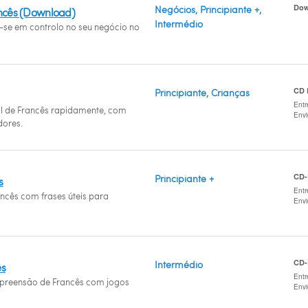
Dow
Negócios, Principiante +,
ancês (Download)
Intermédio
a-se em controlo no seu negócio no
CD
Principiante, Crianças
Entr
l de Francês rapidamente, com
Env
ores.
CD
Principiante +
s
Entr
ancês com frases úteis para
Env
CD
Intermédio
ês
Entr
preensão de Francês com jogos
Env