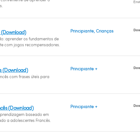
Env
s.
Dow
Principiante, Crianças
s (Download)
ido: aprender os fundamentos de
te com jogos recompensadores.
Dow
Principiante +
ês (Download)
ancês com frases úteis para
Dow
Principiante +
ancês (Download)
prendizagem baseado em
do a adolescentes Francês.