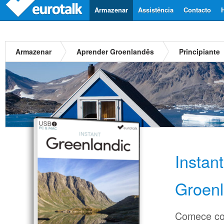
Armazenar
Assistência
Contacto
Armazenar
Aprender Groenlandês
Principiante
Instan
Groen
Comece co