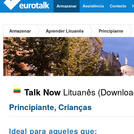
Armazenar
Assistência
Contacto
Armazenar
Aprender Lituanês
Principiante
Lituanês
(Download
Talk Now
Principiante, Crianças
Ideal para aqueles que: