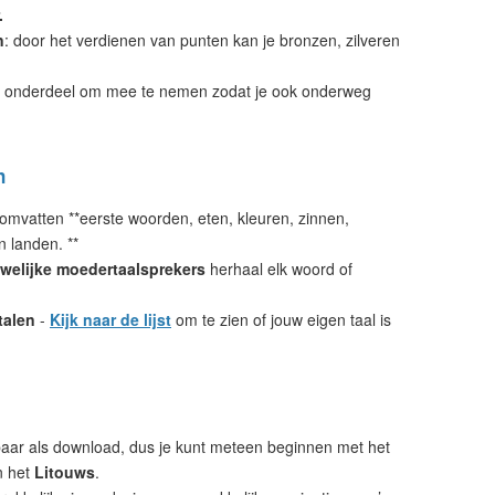
.
n
: door het verdienen van punten kan je bronzen, zilveren
 onderdeel om mee te nemen zodat je ook onderweg
n
omvatten **eerste woorden, eten, kleuren, zinnen,
n landen. **
welijke moedertaalsprekers
herhaal elk woord of
talen
-
Kijk naar de lijst
om te zien of jouw eigen taal is
aar als download, dus je kunt meteen beginnen met het
n het
Litouws
.