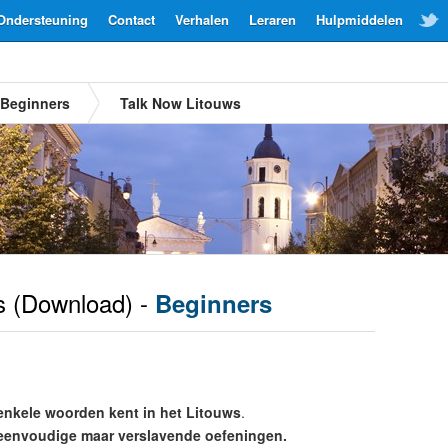
Ondersteuning
Contact
Verhalen
Leraren
Hulpmiddelen
Beginners
Talk Now Litouws
s
(Download) -
Beginners
enkele woorden kent in het Litouws
.
eenvoudige maar verslavende oefeningen.