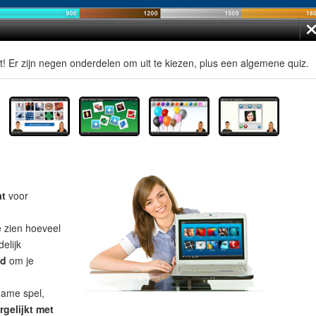
t! Er zijn negen onderdelen om uit te kiezen, plus een algemene quiz.
at
voor
e zien hoeveel
elijk
ad
om je
name spel,
rgelijkt met