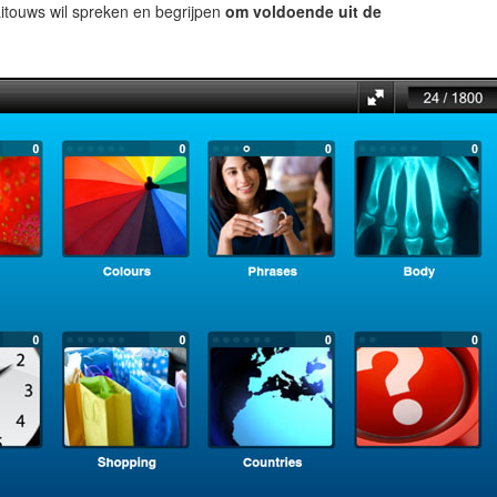
itouws wil spreken en begrijpen
om voldoende uit de