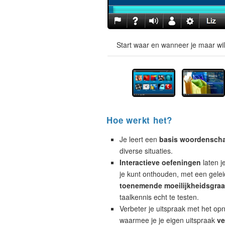
Start waar en wanneer je maar wil
Hoe werkt het?
Je leert een
basis woordensch
diverse situaties.
Interactieve oefeningen
laten j
je kunt onthouden, met een geleid
toenemende moeilijkheidsgra
taalkennis echt te testen.
Verbeter je uitspraak met het op
waarmee je je eigen uitspraak
ve