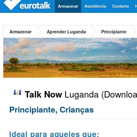
Armazenar
Assistência
Contacto
Armazenar
Aprender Luganda
Principiante
Luganda
(Downloa
Talk Now
Principiante, Crianças
Ideal para aqueles que: