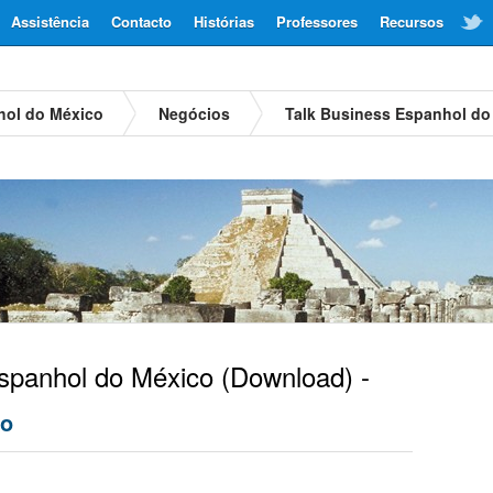
Assistência
Contacto
Histórias
Professores
Recursos
hol do México
Negócios
Talk Business Espanhol do
panhol do México
(Download) -
io