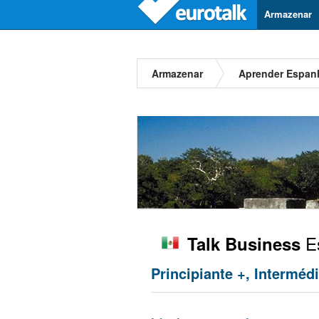
Armazenar
Armazenar
Aprender Espan
Es
Talk Business
Principiante +, Interméd