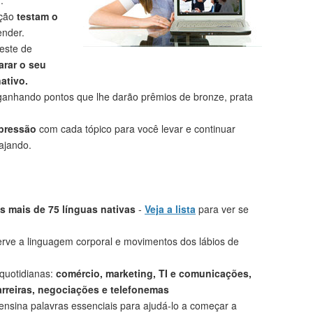
.
eção
testam o
nder.
este de
rar o seu
ativo.
anhando pontos que lhe darão prêmios de bronze, prata
mpressão
com cada tópico para você levar e continuar
ajando.
 mais de 75 línguas nativas
-
Veja a lista
para ver se
rve a linguagem corporal e movimentos dos lábios de
 quotidianas:
comércio, marketing, TI e comunicações,
arreiras, negociações e telefonemas
ensina palavras essenciais para ajudá-lo a começar a