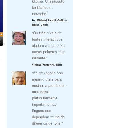
idioma. Um produto
fantástico e
inovador.”
Dr. Michael Patrick Collins,
Reino Unido
“Os três níveis de
testes interactivos
ajudam a memorizar
novas palavras num
instante.”
Viviana Venturini, Itália
“As gravações são
mesmo úteis para
ensinar a pronúncia -
uma coisa
particularmente
importante nas
línguas que
dependem muito da
diferença de tons.”