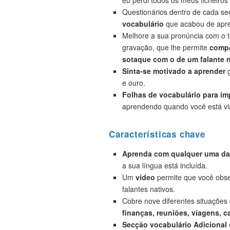
eu perdi todos os meus ficheiros”
Questionários dentro de cada s
vocabulário
que acabou de apre
Melhore a sua pronúncia com o t
gravação, que lhe permite
compa
sotaque com o de um falante n
Sinta-se motivado a aprender
g
e ouro.
Folhas de vocabulário para i
aprendendo quando você está vi
Características chave
Aprenda com qualquer uma das
a sua língua está incluída.
Um
vídeo
permite que você obse
falantes nativos.
Cobre nove diferentes situações
finanças, reuniões, viagens, c
Secção vocabulário Adicional