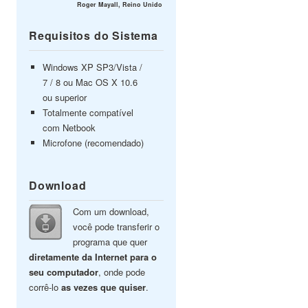
Roger Mayall, Reino Unido
Requisitos do Sistema
Windows XP SP3/Vista /
7 / 8 ou Mac OS X 10.6
ou superior
Totalmente compatível
com Netbook
Microfone (recomendado)
Download
Com um download,
você pode transferir o
programa que quer
diretamente da Internet para o
seu computador
, onde pode
corrê-lo
as vezes que quiser
.