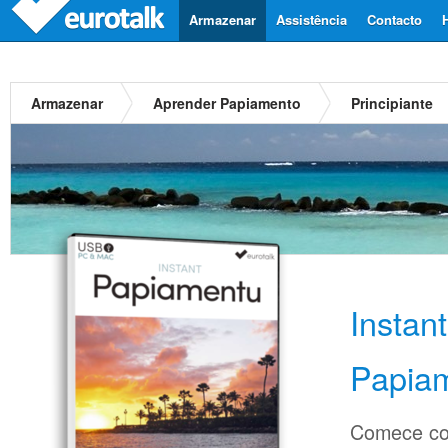
Armazenar
Assistência
Contacto
Armazenar
Aprender Papiamento
Principiante
Instan
Papia
Comece co