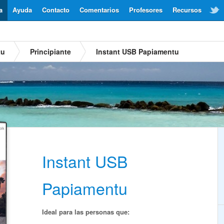
a
Ayuda
Contacto
Comentarios
Profesores
Recursos
tu
Principiante
Instant USB Papiamentu
Instant USB
Papiamentu
Ideal para las personas que: