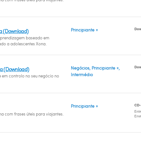
Dow
Principiante +
na (Download)
prendizagem baseado em
ado a adolescentes Xona.
Dow
Negócios, Principiante +,
na (Download)
Intermédio
se em controlo no seu negócio no
CD
Principiante +
Entr
a com frases úteis para viajantes.
Env