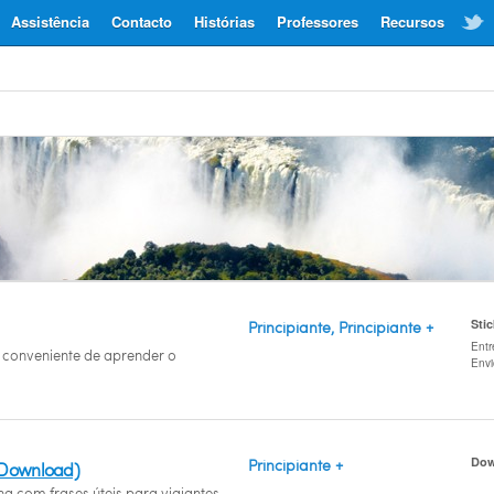
Assistência
Contacto
Histórias
Professores
Recursos
Sti
Principiante, Principiante +
Entr
conveniente de aprender o
Env
Dow
Principiante +
(Download)
a com frases úteis para viajantes.