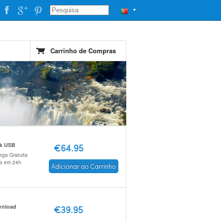
▼
Carrinho de Compras
ck USB
€64.95
ega Gratuita
io em 24h
Adicionar ao Carrinho
nload
€39.95