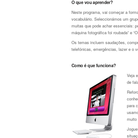
O que vou aprender?
Neste programa, vai começar a forma
vocabulário. Seleccionámos um grupo 
muitas que pode achar essenciais: po
máquina fotográfica foi roubada” e “O
Os temas incluem saudações, compra
telefónicas, emergências, lazer e o v
Como é que funciona?
Veja 
de fal
Refor
conhe
para 
usamo
muito 
Jogue 
situaç