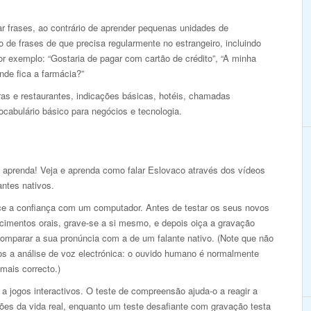
r frases, ao contrário de aprender pequenas unidades de
de frases de que precisa regularmente no estrangeiro, incluindo
r exemplo: “Gostaria de pagar com cartão de crédito”, “A minha
nde fica a farmácia?”
s e restaurantes, indicações básicas, hotéis, chamadas
ocabulário básico para negócios e tecnologia.
e aprenda! Veja e aprenda como falar Eslovaco através dos vídeos
antes nativos.
ce a confiança com um computador. Antes de testar os seus novos
cimentos orais, grave-se a si mesmo, e depois oiça a gravação
comparar a sua pronúncia com a de um falante nativo. (Note que não
s a análise de voz electrónica: o ouvido humano é normalmente
mais correcto.)
a jogos interactivos. O teste de compreensão ajuda-o a reagir a
ões da vida real, enquanto um teste desafiante com gravação testa