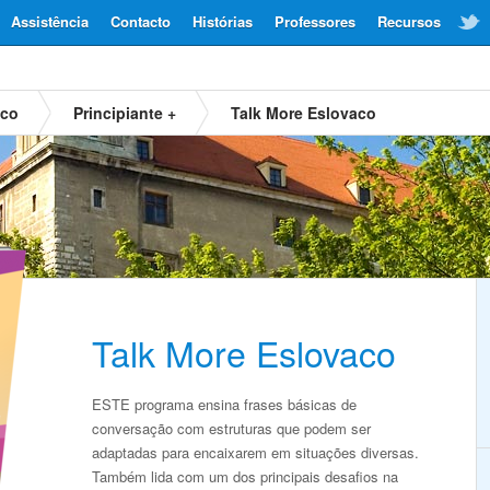
Assistência
Contacto
Histórias
Professores
Recursos
aco
Principiante +
Talk More Eslovaco
Talk More Eslovaco
ESTE programa ensina frases básicas de
conversação com estruturas que podem ser
adaptadas para encaixarem em situações diversas.
Também lida com um dos principais desafios na