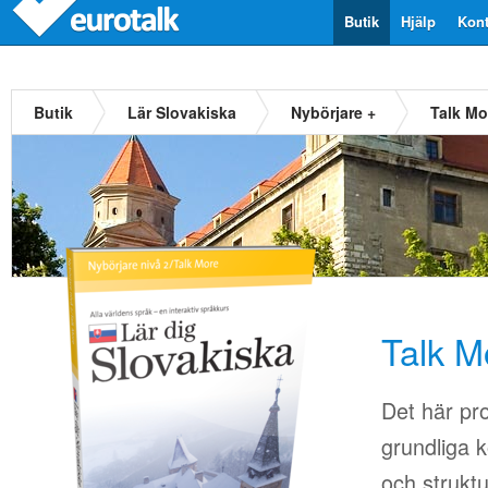
Butik
Hjälp
Kont
Butik
Lär Slovakiska
Nybörjare +
Talk Mo
Talk M
Det här pr
grundliga k
och strukt