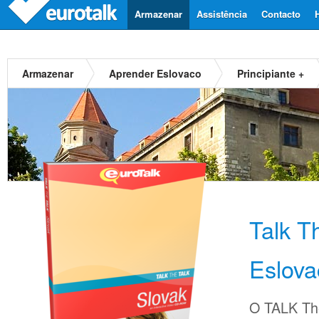
Armazenar
Assistência
Contacto
Armazenar
Aprender Eslovaco
Principiante +
Talk T
Eslova
O TALK The