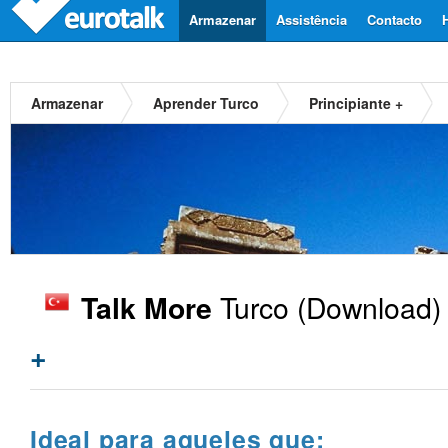
Armazenar
Assistência
Contacto
Armazenar
Aprender Turco
Principiante +
Turco
(Download)
Talk More
+
Ideal para aqueles que: