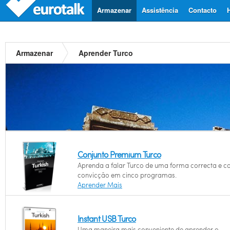
Armazenar
Assistência
Contacto
Armazenar
Aprender Turco
Conjunto Premium Turco
Aprenda a falar Turco de uma forma correcta e 
convicção em cinco programas.
Aprender Mais
Instant USB Turco
Uma maneira mais conveniente de aprender o