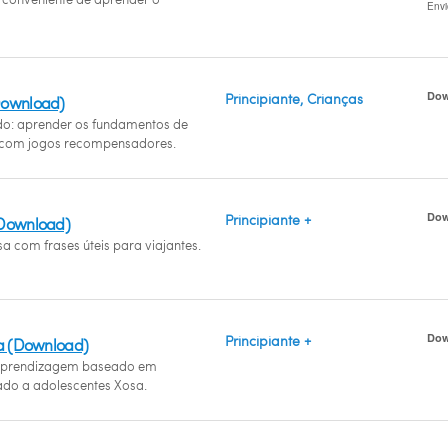
Env
Dow
Principiante, Crianças
Download)
ido: aprender os fundamentos de
 com jogos recompensadores.
Dow
Principiante +
(Download)
a com frases úteis para viajantes.
Dow
Principiante +
sa (Download)
prendizagem baseado em
ado a adolescentes Xosa.