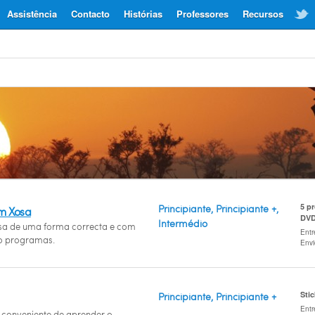
Assistência
Contacto
Histórias
Professores
Recursos
5 p
Principiante, Principiante +,
m Xosa
DV
Intermédio
osa de uma forma correcta e com
Entr
o programas.
Env
Sti
Principiante, Principiante +
Entr
conveniente de aprender o