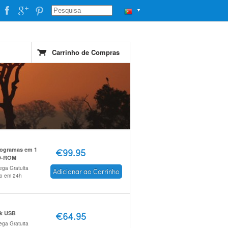
▼
Carrinho de Compras
rogramas em 1
€99.95
D-ROM
ega Gratuita
Adicionar ao Carrinho
io em 24h
ck USB
€64.95
ega Gratuita