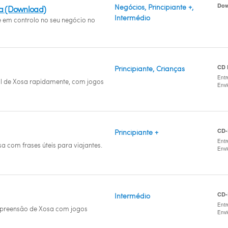
Dow
Negócios, Principiante +,
sa (Download)
Intermédio
e em controlo no seu negócio no
CD
Principiante, Crianças
Entr
l de Xosa rapidamente, com jogos
Env
CD
Principiante +
Entr
a com frases úteis para viajantes.
Env
CD
Intermédio
Entr
preensão de Xosa com jogos
Env