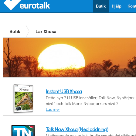
Butik
Hjälp
Kont
Butik
Lär Xhosa
Instant USB Xhosa
Detta nya 2 i 1 USB innehåller; Talk Now, Nybörjark
nivå 1 och Talk More, Nybörjarkurs nivå 2.
Läs mer
Talk Now Xhosa (Nedladdning)
Motiverande och roligt: lär dig snabbt det viktigast