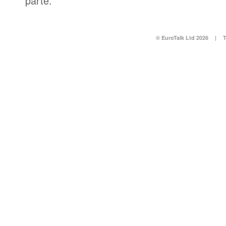
parte.
© EuroTalk Ltd 2026
|
T