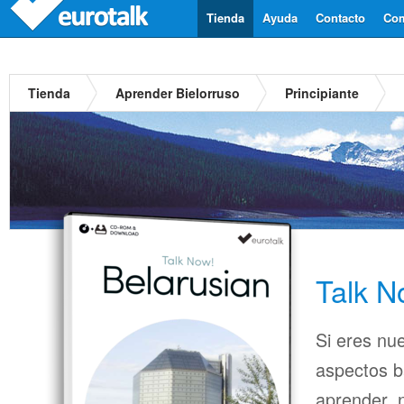
Tienda
Ayuda
Contacto
Com
Tienda
Aprender Bielorruso
Principiante
Talk N
Si eres nu
aspectos b
aprender, n