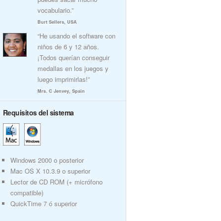
vocabulario.”
Burt Sellers, USA
“He usando el software con
niños de 6 y 12 años.
¡Todos querían conseguir
medallas en los juegos y
luego imprimirlas!”
Mrs. C Jenvey, Spain
Requisitos del sistema
Windows 2000 o posterior
Mac OS X 10.3.9 o superior
Lector de CD ROM (+ micrófono
compatible)
QuickTime 7 ó superior