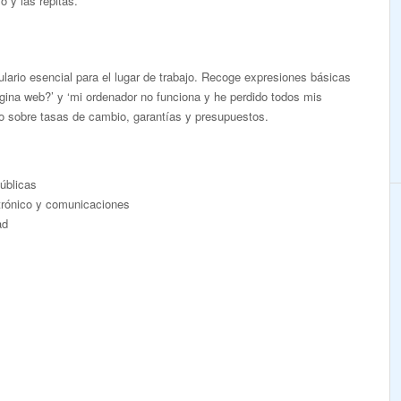
 y las repitas.
lario esencial para el lugar de trabajo. Recoge expresiones básicas
ágina web?’ y ‘mi ordenador no funciona y he perdido todos mis
io sobre tasas de cambio, garantías y presupuestos.
públicas
ctrónico y comunicaciones
ad