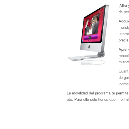
¡Mira
de pe
Adquie
mundo 
usamo
precis
Aprend
reacci
mient
Cuant
de gan
logros
La movilidad del programa te permite 
etc. Para ello sólo tienes que imprimir