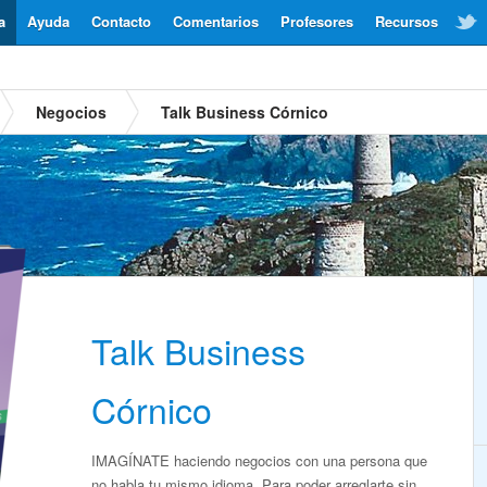
a
Ayuda
Contacto
Comentarios
Profesores
Recursos
Negocios
Talk Business Córnico
Talk Business
Córnico
IMAGÍNATE haciendo negocios con una persona que
no habla tu mismo idioma. Para poder arreglarte sin