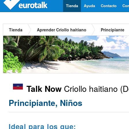
Tienda
Ayuda
Contacto
Com
Tienda
Aprender Criollo haitiano
Principiante
Criollo haitiano
(D
Talk Now
Principiante, Niños
Ideal para los que: