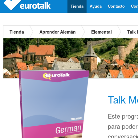
Tienda
Ayuda
Contacto
Com
Tienda
Aprender Alemán
Elemental
Talk
Talk M
Este progr
para pode
conversaci