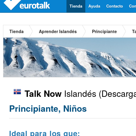
Tienda
Ayuda
Contacto
Com
Tienda
Aprender Islandés
Principiante
T
Islandés
(Descarga
Talk Now
Principiante, Niños
Ideal para los que: