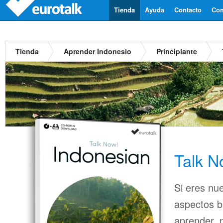
Tienda
Ayuda
Contacto
Com
Tienda
Aprender Indonesio
Principiante
Talk N
Si eres nu
aspectos b
aprender, n