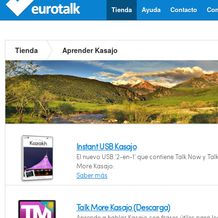
Tienda
Ayuda
Contacto
Com
Tienda
Aprender Kasajo
Instant USB Kasajo
El nuevo USB ‘2-en-1’ que contiene Talk Now y Tal
More Kasajo.
Saber más
Talk More Kasajo (Descarga)
Aprende a hablar Kasajo con frases útiles para lo