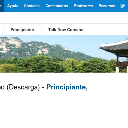
a
Ayuda
Contacto
Comentarios
Profesores
Recursos
Principiante
Talk Now Coreano
no
(Descarga) -
Principiante,