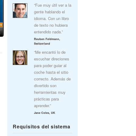
“Fue muy útil ver a la
gente hablando el
idioma. Con un libro
de texto no hubiera
entendido nada.”
Reuben Feldmann,
Switzerland
“Me encantó lo de
escuchar direciones
para poder guiar al
coche hasta el sitio
correcto. Además de
divertido son
herramientas muy
prácticas para
aprender.”
Jane Coles, UK
Requisitos del sistema