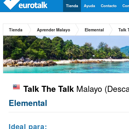
Tienda
Ayuda
Contacto
Com
Tienda
Aprender Malayo
Elemental
Talk 
Malayo
(Desca
Talk The Talk
Elemental
Ideal para: