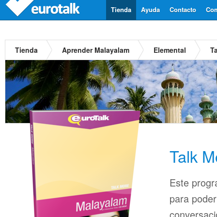
Tienda
Ayuda
Contacto
Com
Tienda
Aprender Malayalam
Elemental
T
Talk M
Este progr
para pode
conversaci