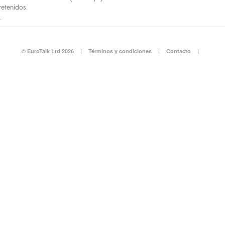
retenidos.
s
© EuroTalk Ltd 2026
|
Términos y condiciones
|
Contacto
|