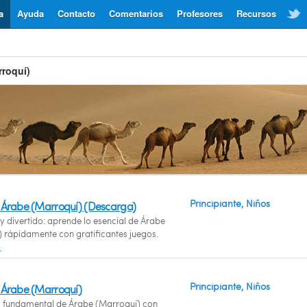
a
Ayuda
Contacto
Comentarios
Profesores
Recursos
rroquí)
Principiante, Niños
 Árabe (Marroquí) (Descarga)
y divertido: aprende lo esencial de Árabe
 rápidamente con gratificantes juegos.
s
Principiante, Niños
 Árabe (Marroquí)
o fundamental de Árabe (Marroquí) con