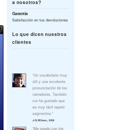
a nosotros?
Garantía
Satisfacción en tus devoluciones
Lo que dicen nuestros
clientes
“Un vocabulario muy
útil y una excelente
pronunciación de los
narradores. También
me ha gustado que
es muy fácil repetir
segmentos.”
J.G.Wilson, USA
“Me quedo con los