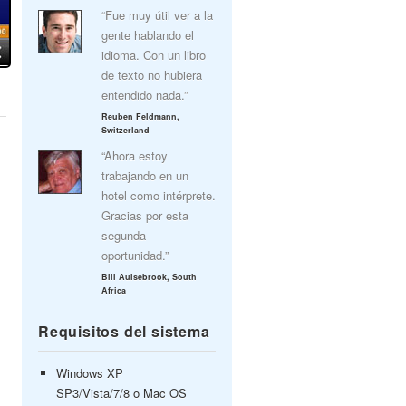
“Fue muy útil ver a la
gente hablando el
idioma. Con un libro
de texto no hubiera
entendido nada.”
Reuben Feldmann,
Switzerland
“Ahora estoy
trabajando en un
hotel como intérprete.
Gracias por esta
segunda
oportunidad.”
Bill Aulsebrook, South
Africa
Requisitos del sistema
Windows XP
SP3/Vista/7/8 o Mac OS