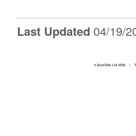
04/19/2
Last Updated
© EuroTalk Ltd 2026
|
T