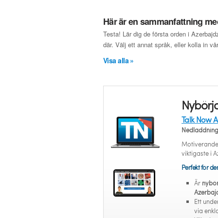
Här är en sammanfattning med
Testa! Lär dig de första orden i Azerbaj
där. Välj ett annat språk, eller kolla in v
Visa alla »
Nybörja
Talk Now A
Nedladdnin
Motiverande 
viktigaste i 
Perfekt för d
Är
nybör
Azerbaj
Ett unde
via enk