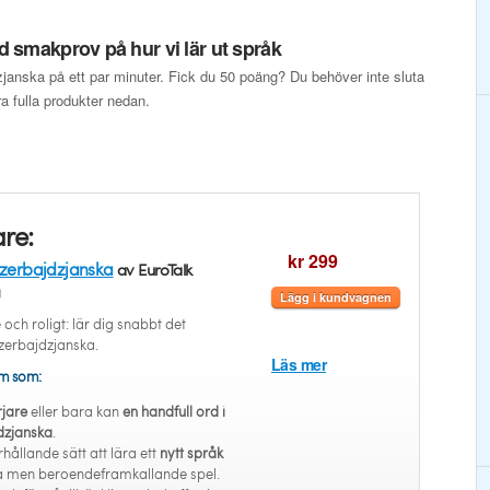
 smakprov på hur vi lär ut språk
dzjanska på ett par minuter. Fick du 50 poäng? Du behöver inte sluta
åra fulla produkter nedan.
re:
kr 299
zerbajdzjanska
av EuroTalk
g
Lägg i kundvagnen
och roligt: lär dig snabbt det
Azerbajdzjanska.
Läs mer
em som:
jare
eller bara kan
en handfull ord i
dzjanska
.
rhållande sätt att lära ett
nytt språk
la men beroendeframkallande spel.