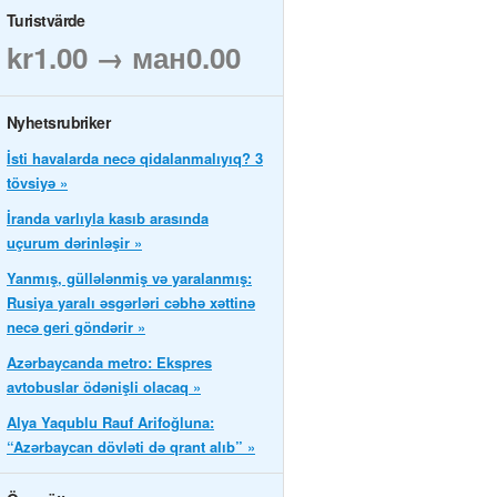
Turistvärde
kr1.00 → ман0.00
Nyhetsrubriker
İsti havalarda necə qidalanmalıyıq? 3
tövsiyə »
İranda varlıyla kasıb arasında
uçurum dərinləşir »
Yanmış, güllələnmiş və yaralanmış:
Rusiya yaralı əsgərləri cəbhə xəttinə
necə geri göndərir »
Azərbaycanda metro: Ekspres
avtobuslar ödənişli olacaq »
Alya Yaqublu Rauf Arifoğluna:
“Azərbaycan dövləti də qrant alıb” »