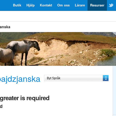
Butik
Hjälp
Kontakt
Om oss
Lärare
Resurser
janska
bajdzjanska
greater is required
ed