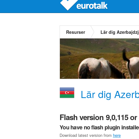
Resurser
Lär dig Azerbajdz
Lär dig Azer
Flash version 9,0,115 or 
You have no flash plugin install
Download latest version from
here