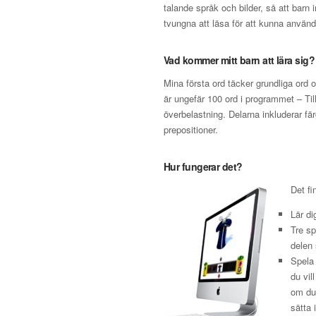
talande språk och bilder, så att barn 
tvungna att läsa för att kunna använd
Vad kommer mitt barn att lära sig?
Mina första ord täcker grundliga ord o
är ungefär 100 ord i programmet – Tillr
överbelastning. Delarna inkluderar f
prepositioner.
Hur fungerar det?
Det fi
Lär di
Tre s
delen 
Spela 
du vil
om du 
sätta 