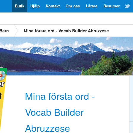
Butik
Hjälp
Kontakt
Om oss
Lärare
Resurser
Barn
Mina första ord - Vocab Builder Abruzzese
Mina första ord -
Vocab Builder
Abruzzese