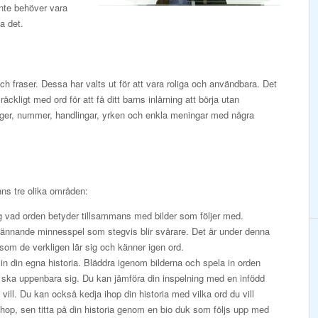
inte behöver vara
a det.
ch fraser. Dessa har valts ut för att vara roliga och användbara. Det
äckligt med ord för att få ditt barns inlärning att börja utan
ärger, nummer, handlingar, yrken och enkla meningar med några
nns tre olika områden:
g vad orden betyder tillsammans med bilder som följer med.
pännande minnesspel som stegvis blir svårare. Det är under denna
som de verkligen lär sig och känner igen ord.
in din egna historia. Bläddra igenom bilderna och spela in orden
l ska uppenbara sig. Du kan jämföra din inspelning med en infödd
vill. Du kan också kedja ihop din historia med vilka ord du vill
ihop, sen titta på din historia genom en bio duk som följs upp med