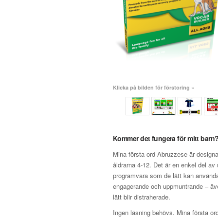
Klicka på bilden för förstoring »
Kommer det fungera för mitt barn
Mina första ord Abruzzese är designad
åldrarna 4-12. Det är en enkel del av
programvara som de lätt kan använda.
engagerande och uppmuntrande – äv
lätt blir distraherade.
Ingen läsning behövs. Mina första ord