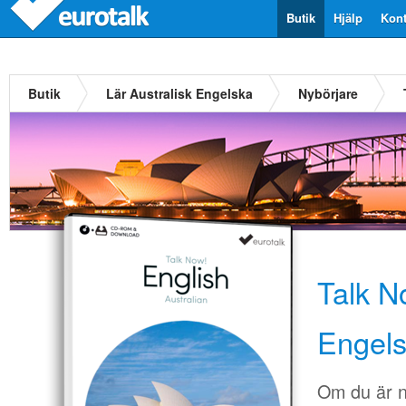
Butik
Hjälp
Kont
Butik
Lär Australisk Engelska
Nybörjare
Talk N
Engel
Om du är n