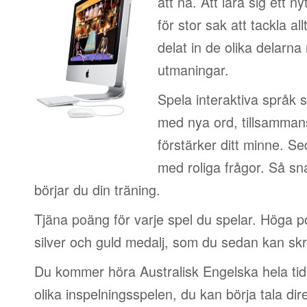
att nå. Att lära sig ett n
för stor sak att tackla al
delat in de olika delarn
utmaningar.
Spela interaktiva språk 
med nya ord, tillsamman
förstärker ditt minne. S
med roliga frågor. Så sn
börjar du din träning.
Tjäna poäng för varje spel du spelar. Höga 
silver och guld medalj, som du sedan kan skri
Du kommer höra Australisk Engelska hela ti
olika inspelningsspelen, du kan börja tala dir