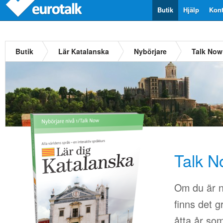
Butik
Hjälp
Kont
Butik
Lär Katalanska
Nybörjare
Talk Now
Talk N
Om du är n
finns det g
åtta år so