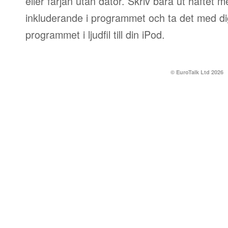
eller färjan utan dator. Skriv bara ut häftet 
inkluderande i programmet och ta det med dig
programmet i ljudfil till din iPod.
© EuroTalk Ltd 2026