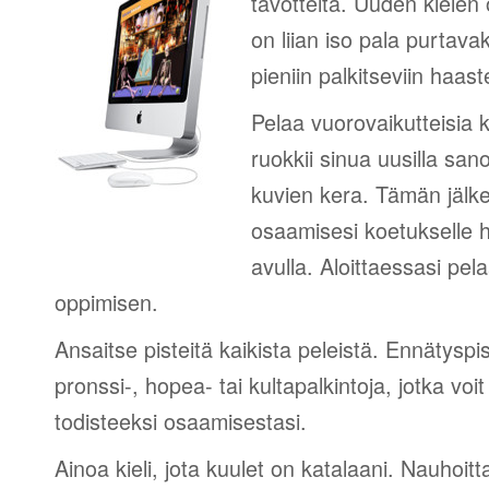
tavotteita. Uuden kielen
on liian iso pala purtava
pieniin palkitseviin haaste
Pelaa vuorovaikutteisia k
ruokkii sinua uusilla sano
kuvien kera. Tämän jälk
osaamisesi koetukselle h
avulla. Aloittaessasi pel
oppimisen.
Ansaitse pisteitä kaikista peleistä. Ennätyspis
pronssi-, hopea- tai kultapalkintoja, jotka voi
todisteeksi osaamisestasi.
Ainoa kieli, jota kuulet on katalaani. Nauhoitt