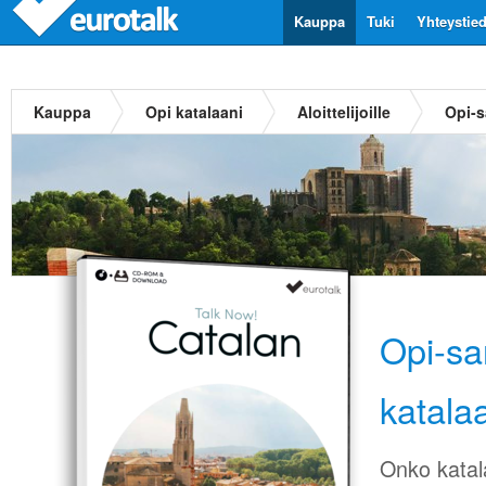
Kauppa
Tuki
Yhteystie
Kauppa
Opi katalaani
Aloittelijoille
Opi-s
Opi-sa
katala
Onko katala