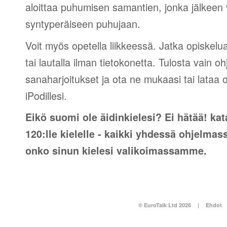
aloittaa puhumisen samantien, jonka jälkeen v
syntyperäiseen puhujaan.
Voit myös opetella liikkeessä. Jatka opiskelu
tai lautalla ilman tietokonetta. Tulosta vain o
sanaharjoitukset ja ota ne mukaasi tai lataa 
iPodillesi.
Eikö suomi ole äidinkielesi? Ei hätää! kat
120:lle kielelle - kaikki yhdessä ohjelmas
onko sinun kielesi valikoimassamme.
© EuroTalk Ltd 2026
|
Ehdot