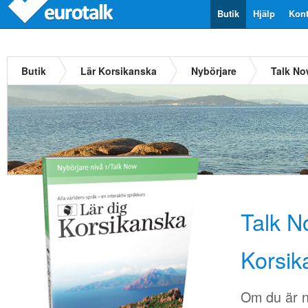
Butik
Hjälp
Kont
Butik
Lär Korsikanska
Nybörjare
Talk No
Talk N
Korsik
Om du är n