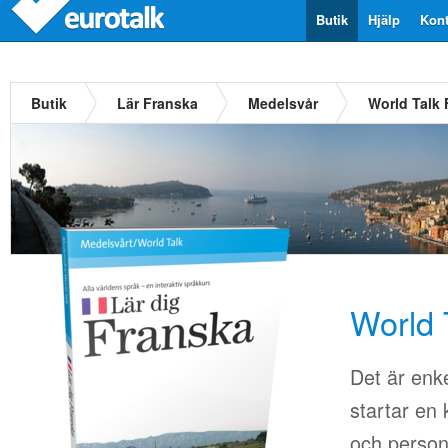
Butik
Hjälp
Kont
Butik
Lär Franska
Medelsvår
World Talk
World 
Det är enkel
startar en 
och person