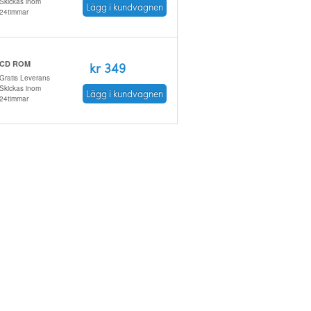
Skickas inom
Lägg i kundvagnen
24timmar
CD ROM
kr 349
Gratis Leverans
Skickas inom
Lägg i kundvagnen
24timmar