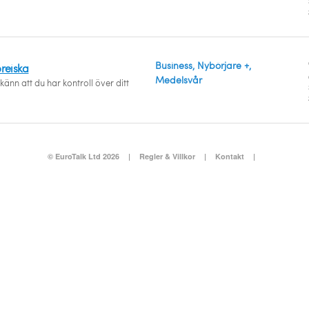
Business, Nybörjare +,
breiska
Medelsvår
änn att du har kontroll över ditt
© EuroTalk Ltd 2026
|
Regler & Villkor
|
Kontakt
|