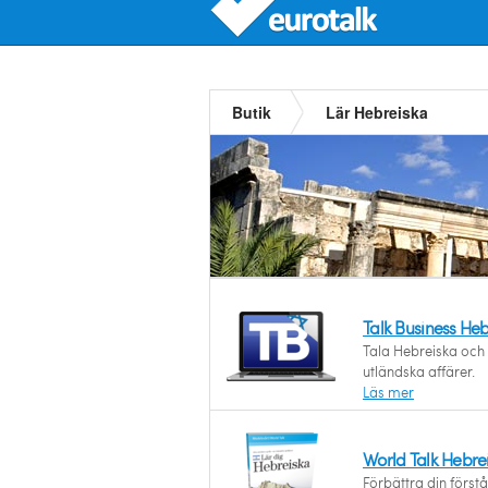
Butik
Lär Hebreiska
Talk Business He
Tala Hebreiska och 
utländska affärer.
Läs mer
World Talk Hebre
Förbättra din först