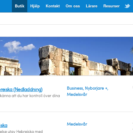
Butik
Hjälp
Kontakt
Om oss
Lärare
Resurser
Business, Nybörjare +,
breiska (Nedladdning)
Medelsvår
känna att du har kontroll över dina
Medelsvår
iska
åelse utav Hebreiska med