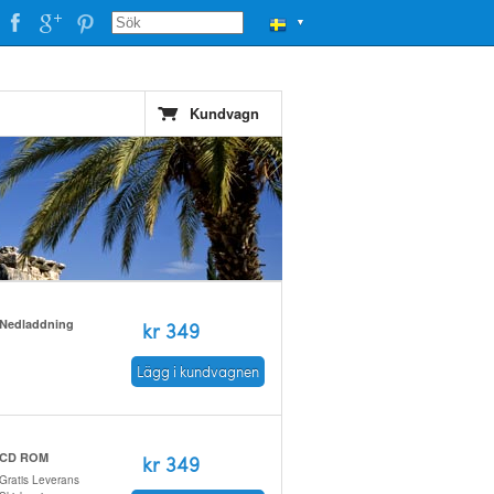
▼
Kundvagn
Nedladdning
kr 349
Lägg i kundvagnen
CD ROM
kr 349
Gratis Leverans