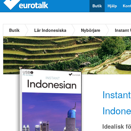
Butik
Hjälp
Kont
Butik
Lär Indonesiska
Nybörjare
Instant
Instan
Indone
Idealisk f