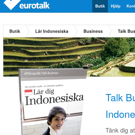
Butik
Hjälp
Kont
Butik
Lär Indonesiska
Business
Talk Bu
Talk B
Indone
Tänk dig at