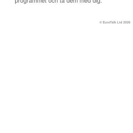
programmet och ta dem med dig.
© EuroTalk Ltd 2026