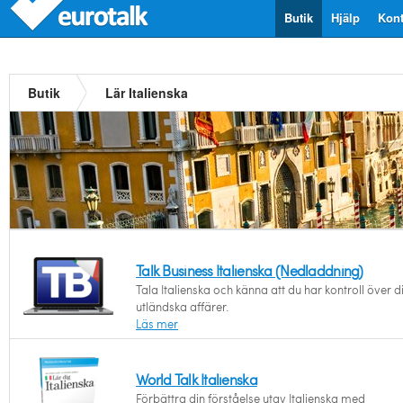
Butik
Hjälp
Kont
Butik
Lär Italienska
Talk Business Italienska (Nedladdning)
Tala Italienska och känna att du har kontroll över d
utländska affärer.
Läs mer
World Talk Italienska
Förbättra din förståelse utav Italienska med