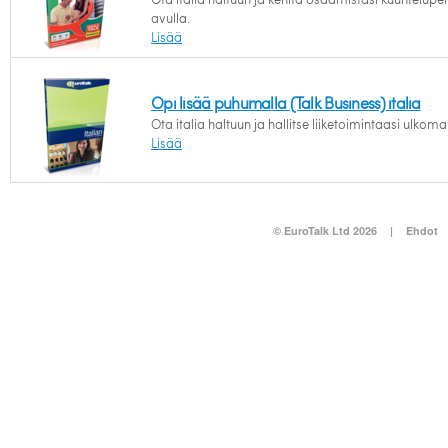
avulla.
Lisää
Opi lisää puhumalla (Talk Business) italia
Ota italia haltuun ja hallitse liiketoimintaasi ulkomai
Lisää
© EuroTalk Ltd 2026
|
Ehdot