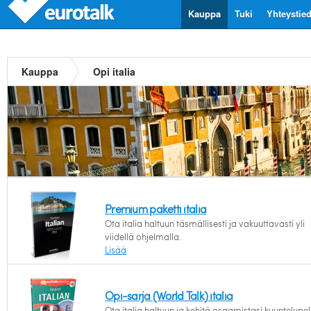
Kauppa
Tuki
Yhteystie
Kauppa
Opi italia
Premium paketti italia
Ota italia haltuun täsmällisesti ja vakuuttavasti yli
viidellä ohjelmalla.
Lisää
Opi-sarja (World Talk) italia
Ota italia haltuun ja kehitä osaamistasi kuuntelupel