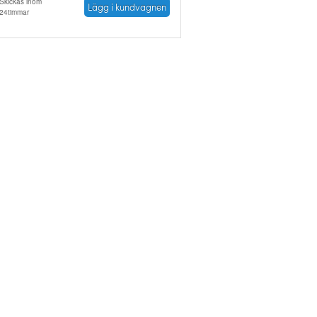
Skickas inom
Lägg i kundvagnen
24timmar