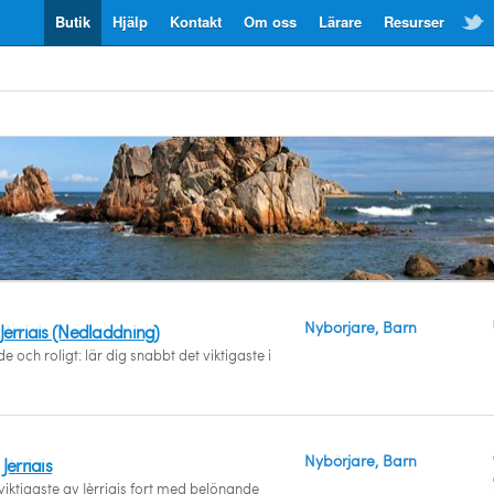
Butik
Hjälp
Kontakt
Om oss
Lärare
Resurser
Nybörjare, Barn
Jèrriais (Nedladdning)
 och roligt: lär dig snabbt det viktigaste i
Nybörjare, Barn
Jèrriais
viktigaste av Jèrriais fort med belönande