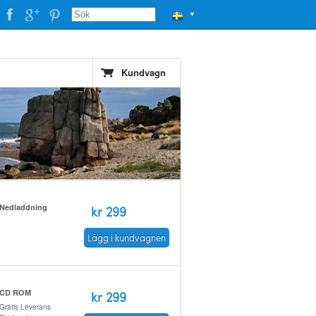
▼
Kundvagn
Nedladdning
kr 299
Lägg i kundvagnen
CD ROM
kr 299
Gratis Leverans