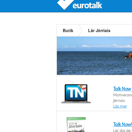
Butik
Lär Jèrriais
Talk Now 
Motiverande
Jèrriais.
Läs mer
Talk Now! 
Lär dig de 