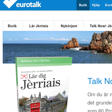
Butik
Hjälp
Kont
Butik
Lär Jèrriais
Nybörjare
Talk Now! Jèr
Talk N
Om du är n
det grunder
som 80.Pro