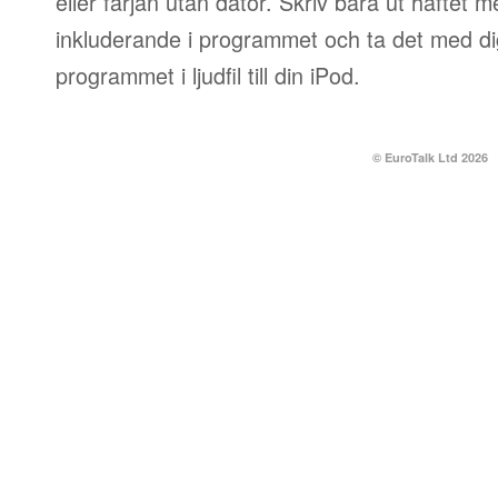
eller färjan utan dator. Skriv bara ut häftet 
inkluderande i programmet och ta det med dig
programmet i ljudfil till din iPod.
© EuroTalk Ltd 2026