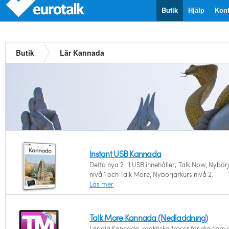
Butik
Hjälp
Kont
Butik
Lär Kannada
Instant USB Kannada
Detta nya 2 i 1 USB innehåller; Talk Now, Nybör
nivå 1 och Talk More, Nybörjarkurs nivå 2.
Läs mer
Talk More Kannada (Nedladdning)
Lär dig Kannada, praktiska fraser för dig som gi