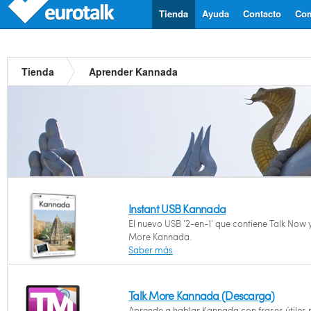
Tienda
Ayuda
Contacto
Com
Tienda
Aprender Kannada
Instant USB Kannada
El nuevo USB ‘2-en-1’ que contiene Talk Now y
More Kannada.
Saber más
Talk More Kannada (Descarga)
Aprende a hablar Kannada con frases útiles 