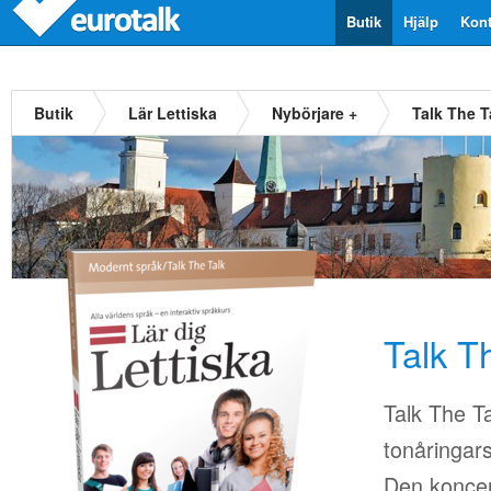
Butik
Hjälp
Kont
Butik
Lär Lettiska
Nybörjare +
Talk The T
Talk T
Talk The T
tonåringars
Den koncen